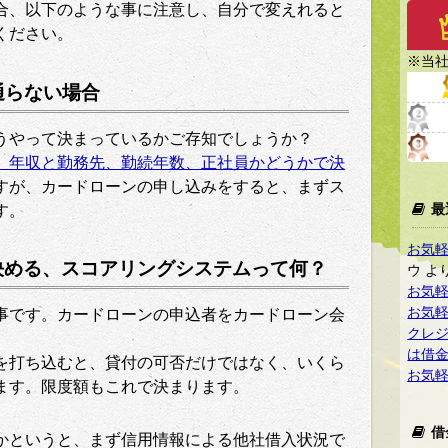
合、以下のような事に注意し、自分で変えれると
ください。
※当社
通らない場合
うやって決まっているかご存知でしょうか？
、年収と勤務先、勤続年数、正社員かどうかで決
すが、カードローンの申し込みをすると、まずス
最
す。
お気
決める、スコアリングシステムって何？
ウ
よ
お気
お気
事です。カードローンの申込者をカードローン会
クレ
は借
を打ち込むと、貸付の可否だけではなく、いくら
お気
ます。限度額もこれで決まります。
借
かというと、まず信用情報による他社借入状況で