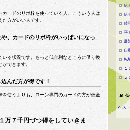
借
トカードのリボ枠を使っている人、こういう人は
借
えた方がいい人です。
債
審
れや、カードのリボ枠がいっぱいになっ
最
自
ている状況です。もっと低金利なところに借り換
転
とができます。
１
５
し込んだ方が得です！
枠を使うよりも、ローン専門のカードの方が低金
低
ベス
１万７千円づつ得をしていきま