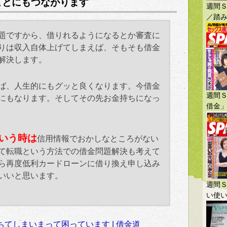
ことにもつながります
週間Ｓ
／踏み
題ですから、借りれるようになるとか審査に
りは収入自体上げてしまえば、そもそも借金
解決します。
ば、人生的にもグッと良くなります。今借金
週間
にもなります。そしてその先お金持ちになっ
借金
いう時は
信用情報でおかしなところがない
て転職という方法での借金問題解決も考えて
ら再度低利カードローンに借り換え申し込み
いいと思います。
週間Ｓ
い使
てしまいまって困っています | 借金道