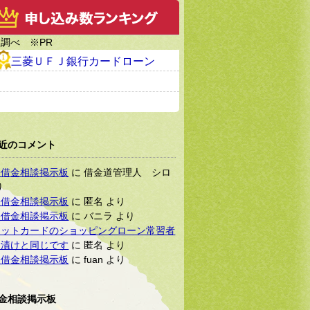
調べ ※PR
三菱ＵＦＪ銀行カードローン
近のコメント
軽借金相談掲示板
に
借金道管理人 シロ
り
軽借金相談掲示板
に
匿名
より
軽借金相談掲示板
に
バニラ
より
ジットカードのショッピングローン常習者
金漬けと同じです
に
匿名
より
軽借金相談掲示板
に
fuan
より
金相談掲示板