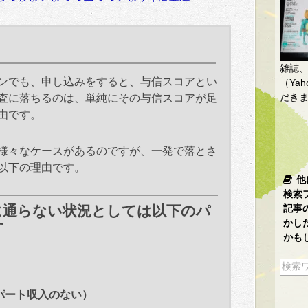
由
雑誌
ンでも、申し込みをすると、与信スコアとい
（Yah
だき
査に落ちるのは、単純にその与信スコアが足
由です。
様々なケースがあるのですが、一発で落とさ
以下の理由です。
他
検索
に通らない状況としては以下のパ
記事
かし
す
かも
パート収入のない）