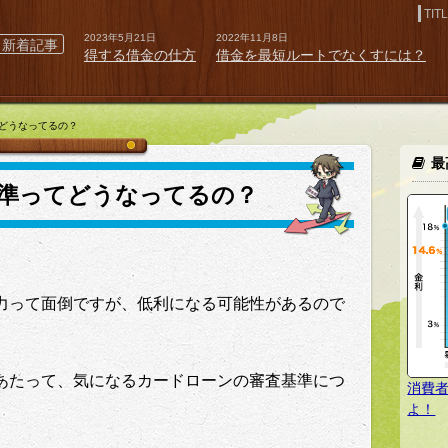
2023年5月21日
2022年11月8日
新着記事
得する借金の仕方
借金を最短ルートでなくすには？
どうなってるの？
最
準ってどうなってるの？
力って面倒ですが、低利になる可能性があるので
あたって、気になるカードローンの審査基準につ
消費
よ！