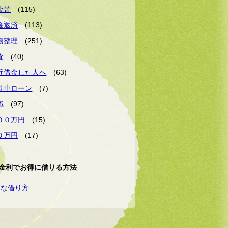
金苦
(115)
金返済
(113)
務整理
(251)
査
(40)
近借金した人へ
(63)
動車ローン
(7)
職
(97)
００万円
(15)
０万円
(17)
金利でお得に借りる方法
トな借り方