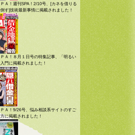
ＰＡ！週刊SPA！2/10号、[カネを借りる
倒す]技術最新事情に掲載されました！
ＳＰＡ！８月１日号の特集記事、「明るい
」入門に掲載されました！
ＰＡ！9/26号、悩み相談系サイトのすご
い方に掲載されました！