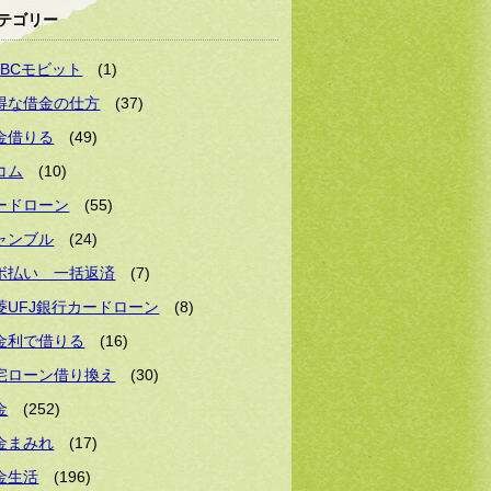
テゴリー
MBCモビット
(1)
得な借金の仕方
(37)
金借りる
(49)
コム
(10)
ードローン
(55)
ャンブル
(24)
ボ払い 一括返済
(7)
菱UFJ銀行カードローン
(8)
金利で借りる
(16)
宅ローン借り換え
(30)
金
(252)
金まみれ
(17)
金生活
(196)