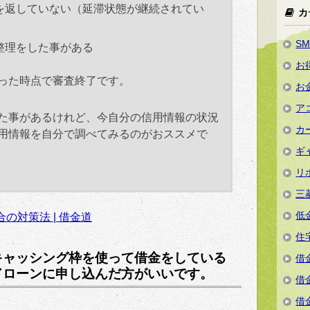
を返していない（延滞状態が継続されてい
カ
S
整理をした事がある
お
った時点で審査終了です。
お
ア
た事があるけれど、今自分の信用情報の状況
カ
用情報を自分で調べてみるのがおススメで
ギ
リ
三
低
の対策法 | 借金道
住
キャッシング枠を使って借金をしている
借
ドローンに申し込んだ方がいいです。
借
借
。