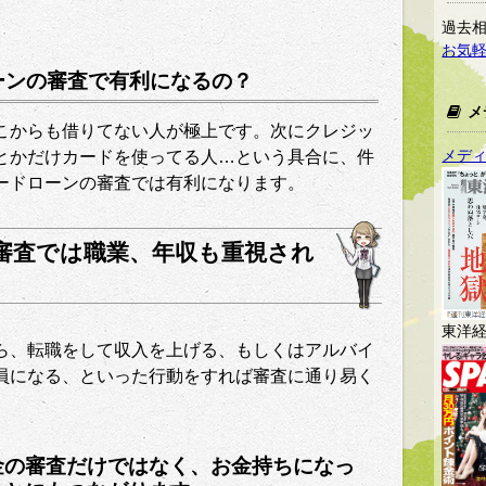
過去相
お気
ーンの審査で有利になるの？
メ
こからも借りてない人が極上です。次にクレジッ
メデ
とかだけカードを使ってる人…という具合に、件
ードローンの審査では有利になります。
審査では職業、年収も重視され
東洋
ら、転職をして収入を上げる、もしくはアルバイ
員になる、といった行動をすれば審査に通り易く
金の審査だけではなく、お金持ちになっ