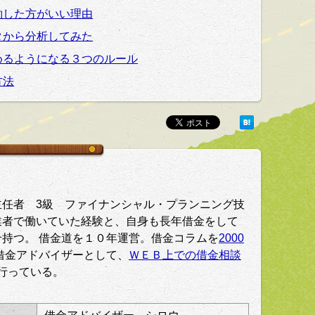
約した方がいい理由
タから分析してみた
めるようになる３つのルール
方法
主任者 3級 ファイナンシャル・プランニング技
業者で働いていた経験と、自身も長年借金をして
持つ。 借金道を１０年運営。借金コラムを
2000
借金アドバイザーとして、
ＷＥＢ上での借金相談
行っている。