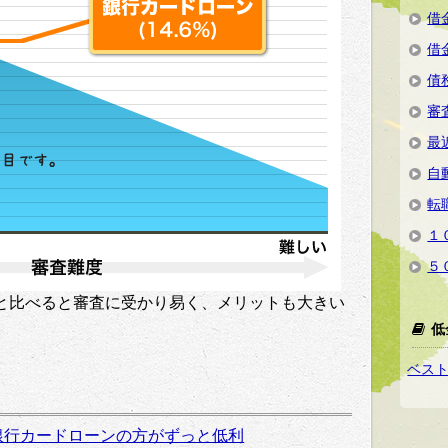
借
借
債
審
最
自
転
１
５
と比べると審査に受かり易く、メリットも大きい
低
ベス
銀行カードローンの方がずっと低利