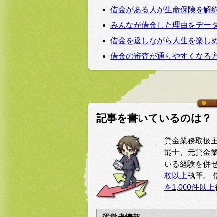
借金がある人が生命保険を解
みんなが借金した理由をデー
借金を返しながら人生を楽し
借金の審査が通りやすくなる
記事を書いているのは？
貸金業務取扱
能士。元貸金
いる経験を併せ
枚以上
執筆。 
を1,000件以上