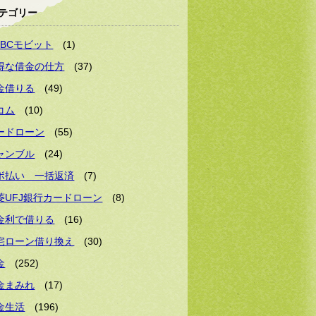
テゴリー
MBCモビット
(1)
得な借金の仕方
(37)
金借りる
(49)
コム
(10)
ードローン
(55)
ャンブル
(24)
ボ払い 一括返済
(7)
菱UFJ銀行カードローン
(8)
金利で借りる
(16)
宅ローン借り換え
(30)
金
(252)
金まみれ
(17)
金生活
(196)