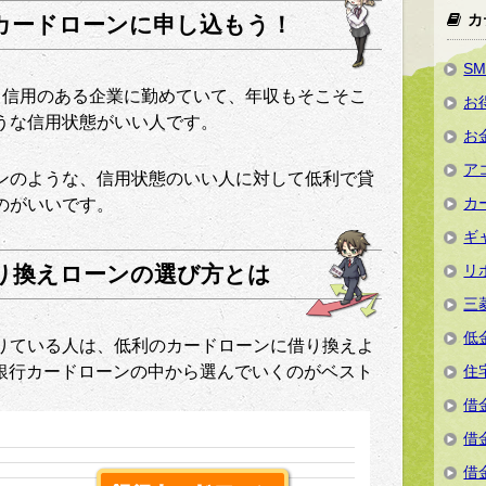
カ
カードローンに申し込もう！
S
、信用のある企業に勤めていて、年収もそこそこ
お
うな信用状態がいい人です。
お
ア
ンのような、信用状態のいい人に対して低利で貸
カ
のがいいです。
ギ
リ
り換えローンの選び方とは
三
低
りている人は、低利のカードローンに借り換えよ
の銀行カードローンの中から選んでいくのがベスト
住
借
借
借