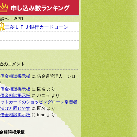
調べ ※PR
三菱ＵＦＪ銀行カードローン
近のコメント
軽借金相談掲示板
に
借金道管理人 シロ
り
軽借金相談掲示板
に
匿名
より
軽借金相談掲示板
に
バニラ
より
ジットカードのショッピングローン常習者
金漬けと同じです
に
匿名
より
軽借金相談掲示板
に
fuan
より
金相談掲示板