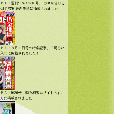
ＰＡ！週刊SPA！2/10号、[カネを借りる
倒す]技術最新事情に掲載されました！
ＳＰＡ！８月１日号の特集記事、「明るい
」入門に掲載されました！
ＰＡ！9/26号、悩み相談系サイトのすご
い方に掲載されました！