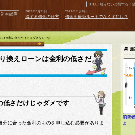
知らないと損する！
2023年5月21日
2022年11月8日
新着記事
得する借金の仕方
借金を最短ルートでなくすには？
ンは金利の低さだけじゃダメなんです
最
り換えローンは金利の低さだ
の低さだけじゃダメです
消費
自分に合った金利のものを申し込む必要がありま
よ！