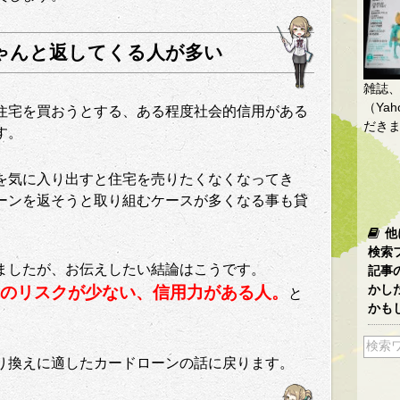
ゃんと返してくる人が多い
雑誌
（Yah
住宅を買おうとする、ある程度社会的信用がある
だき
す。
を気に入り出すと住宅を売りたくなくなってき
ーンを返そうと取り組むケースが多くなる事も貸
他
検索
ましたが、お伝えしたい結論はこうです。
記事
かし
のリスクが少ない、信用力がある人。
と
かも
り換えに適したカードローンの話に戻ります。