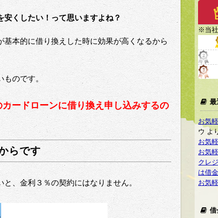
を安くしたい！って思いますよね？
※当社
が基本的に借り換えした時に効果が高くなるから
いものです。
最
のカードローンに借り換え申し込みするの
お気
ウ
よ
お気
からです
お気
クレ
は借
お気
いと、金利３％の契約にはなりません。
借