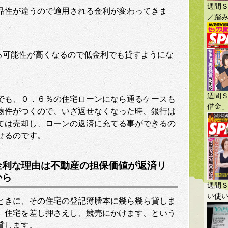
週間Ｓ
品性が違うので適用される金利が変わってきま
／踏み
る可能性が高くなるので低金利でも貸すようにな
週間
でも、０．６％の住宅ローンになら通るケースも
借金
物件がつくので、いざ返せなくなった時、銀行は
ては売却し、ローンの返済に充てる事ができるの
せるのです。
金利な理由は不動産の担保価値が返済リ
から
週間Ｓ
い使
ときに、その住宅の登記簿謄本に幾ら幾ら貸しま
、住宅を差し押さえし、競売にかけます、という
貸します。