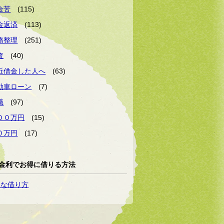
金苦
(115)
金返済
(113)
務整理
(251)
査
(40)
近借金した人へ
(63)
動車ローン
(7)
職
(97)
００万円
(15)
０万円
(17)
金利でお得に借りる方法
トな借り方