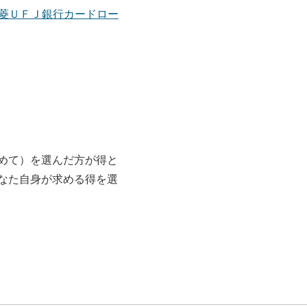
菱ＵＦＪ銀行カードロー
めて）を選んだ方が得と
なた自身が求める得を選