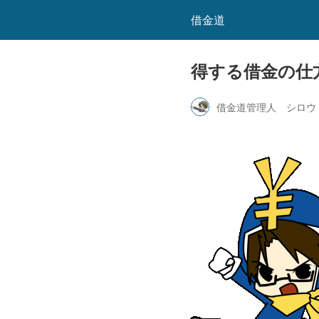
借金道
得する借金の仕
借金道管理人 シロウ