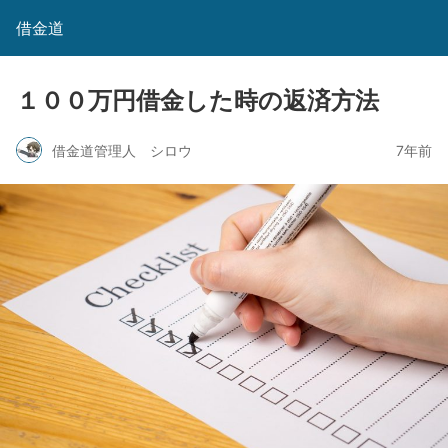
借金道
１００万円借金した時の返済方法
借金道管理人 シロウ
7年前