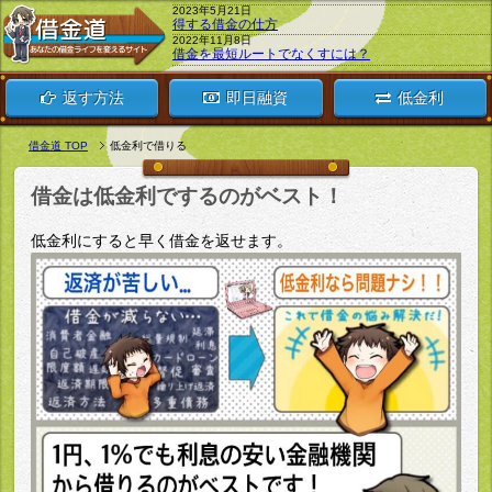
2023年5月21日
得する借金の仕方
2022年11月8日
借金を最短ルートでなくすには？
返す方法
即日融資
低金利
借金道 TOP
低金利で借りる
借金は低金利でするのがベスト！
低金利にすると早く借金を返せます。