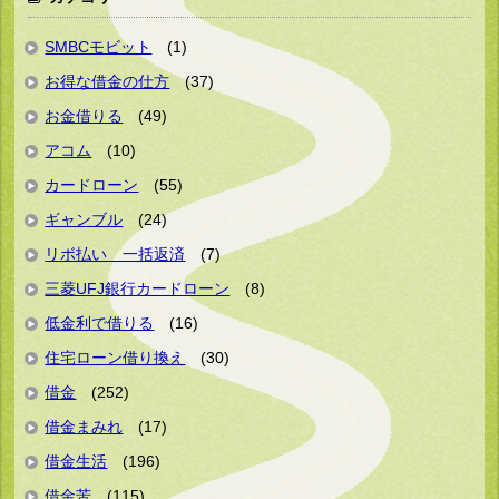
SMBCモビット
(1)
お得な借金の仕方
(37)
お金借りる
(49)
アコム
(10)
カードローン
(55)
ギャンブル
(24)
リボ払い 一括返済
(7)
三菱UFJ銀行カードローン
(8)
低金利で借りる
(16)
住宅ローン借り換え
(30)
借金
(252)
借金まみれ
(17)
借金生活
(196)
借金苦
(115)