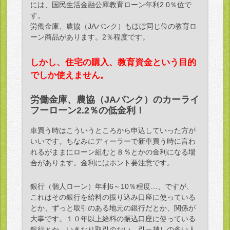
には、国民生活金融公庫教育ローン年利2.0％位で
す。
労働金庫、農協（JAバンク）もほぼ同じ位の教育ロ
ーン商品があります。2％程度です。
しかし、住宅の購入、教育資金という目的
でしか使えません。
労働金庫、農協（JAバンク）のカーライ
フーローン2.2％の低金利！
車買う時はこういうところから申込していった方が
いいです。ちなみにディーラーで新車買う時に言わ
れるがままにローン組むと８％とかの金利になる場
合があります。金利にはホント要注意です。
銀行（個人ローン）年利6～10％程度…、ですが、
これはその銀行を給料の振り込み口座に使っている
とか、ずっと取引のある地元の銀行だとか、関係が
大事です。１０年以上給料の振込口座に使っている
銀行とか。いきなり取引のない、引っ越しの多い人