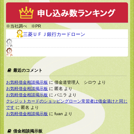
※当社調べ ※PR
三菱ＵＦＪ銀行カードローン
最近のコメント
お気軽借金相談掲示板
に
借金道管理人 シロウ
より
お気軽借金相談掲示板
に
匿名
より
お気軽借金相談掲示板
に
バニラ
より
クレジットカードのショッピングローン常習者は借金漬けと同じ
です
に
匿名
より
お気軽借金相談掲示板
に
fuan
より
借金相談掲示板