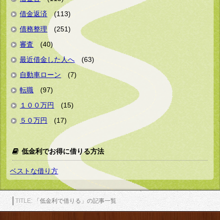
借金返済
(113)
債務整理
(251)
審査
(40)
最近借金した人へ
(63)
自動車ローン
(7)
転職
(97)
１００万円
(15)
５０万円
(17)
低金利でお得に借りる方法
ベストな借り方
「低金利で借りる」の記事一覧