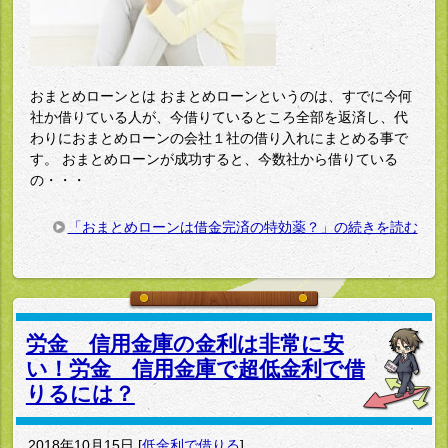
おまとめローンとは おまとめローンというのは、すでに今何
社か借りている人が、今借りているところ全部を返済し、代
わりにおまとめローンの会社１社の借り入れにまとめる事で
す。 おまとめローンが成功すると、今数社から借りている
の・・・
「おまとめローンは借金完済の特効薬？」の続きを読む
労金 信用金庫の金利は非常に安
い！労金 信用金庫で超低金利で借
りるには？
2018年10月15日
[
低金利で借りる
]