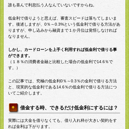
誰も喜んで利息払う人なんていないですからね。
低金利で借りようと思えば、審査スピードは落ちてしまいま
す。後述しますが、0％～0.3%という低金利で借りる方法があ
りますが、申し込みから融資まで１か月位は覚悟しなければ
なりません。
しかし、カードローンを上手く利用すれば低金利で借りる事
ができます。
（１８％の消費者金融と比較した場合の低金利で14.6％で
す。）
この記事では、究極の低金利0％～0.3％の金利で借りる方法
と、現実的な低金利である14.6％の低金利で借りる方法につ
いてご紹介します。
借金する時、できるだけ低金利にするには？
実際には大金を借りなくても、借り入れ枠が大きい契約をす
れば金利は下がります。