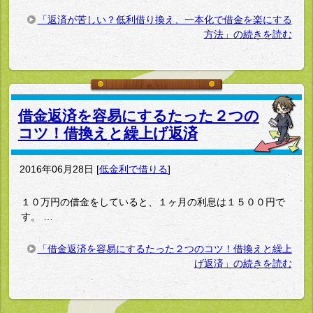
「返済が苦しい？低利借り換え、一本化で借金を楽にする
方法」の続きを読む
借金返済を容易にするたった２つの
コツ！借換えと繰上げ返済
2016年06月28日
[
低金利で借りる
]
１０万円の借金をしていると、１ヶ月の利息は１５００円で
す。 …
「借金返済を容易にするたった２つのコツ！借換えと繰上
げ返済」の続きを読む