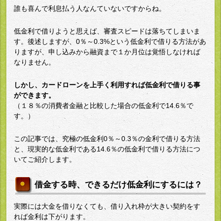
誰も喜んで利息払う人なんていないですからね。
低金利で借りようと思えば、審査スピードは落ちてしまいま
す。後述しますが、0％～0.3%という低金利で借りる方法があ
りますが、申し込みから融資まで１か月位は覚悟しなければ
なりません。
しかし、カードローンを上手く利用すれば低金利で借りる事
ができます。
（１８％の消費者金融と比較した場合の低金利で14.6％で
す。）
この記事では、究極の低金利0％～0.3％の金利で借りる方法
と、現実的な低金利である14.6％の低金利で借りる方法につ
いてご紹介します。
借金する時、できるだけ低金利にするには？
実際には大金を借りなくても、借り入れ枠が大きい契約をす
れば金利は下がります。