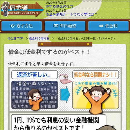
2023年5月21日
得する借金の仕方
2022年11月8日
借金を最短ルートでなくすには？
返す方法
即日融資
低金利
借金道 TOP
低金利で借りる
「低金利で借りる」の記事一覧（2 / 4ページ）
借金は低金利でするのがベスト！
低金利にすると早く借金を返せます。