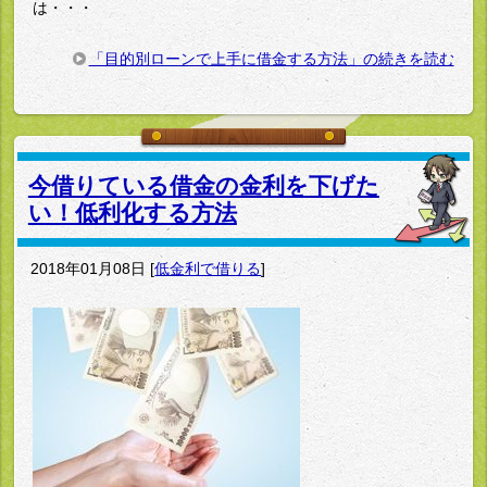
は・・・
「目的別ローンで上手に借金する方法」の続きを読む
今借りている借金の金利を下げた
い！低利化する方法
2018年01月08日
[
低金利で借りる
]