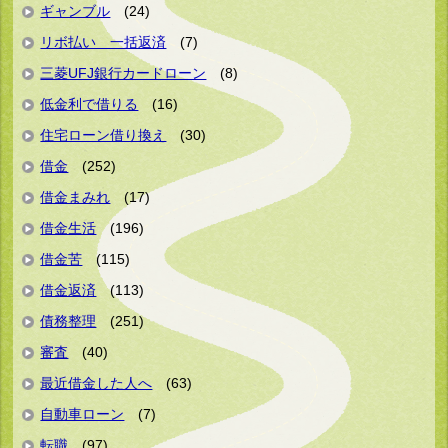
ギャンブル
(24)
リボ払い 一括返済
(7)
三菱UFJ銀行カードローン
(8)
低金利で借りる
(16)
住宅ローン借り換え
(30)
借金
(252)
借金まみれ
(17)
借金生活
(196)
借金苦
(115)
借金返済
(113)
債務整理
(251)
審査
(40)
最近借金した人へ
(63)
自動車ローン
(7)
転職
(97)