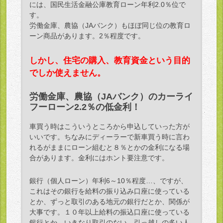
には、国民生活金融公庫教育ローン年利2.0％位で
す。
労働金庫、農協（JAバンク）もほぼ同じ位の教育ロ
ーン商品があります。2％程度です。
しかし、住宅の購入、教育資金という目的
でしか使えません。
労働金庫、農協（JAバンク）のカーライ
フーローン2.2％の低金利！
車買う時はこういうところから申込していった方が
いいです。ちなみにディーラーで新車買う時に言わ
れるがままにローン組むと８％とかの金利になる場
合があります。金利にはホント要注意です。
銀行（個人ローン）年利6～10％程度…、ですが、
これはその銀行を給料の振り込み口座に使っている
とか、ずっと取引のある地元の銀行だとか、関係が
大事です。１０年以上給料の振込口座に使っている
銀行とか。いきなり取引のない、引っ越しの多い人