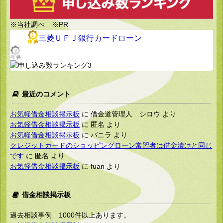
※当社調べ ※PR
三菱ＵＦＪ銀行カードローン
最近のコメント
お気軽借金相談掲示板
に
借金道管理人 シロウ
より
お気軽借金相談掲示板
に
匿名
より
お気軽借金相談掲示板
に
バニラ
より
クレジットカードのショッピングローン常習者は借金漬けと同じ
です
に
匿名
より
お気軽借金相談掲示板
に
fuan
より
借金相談掲示板
過去相談事例 1000件以上あります。