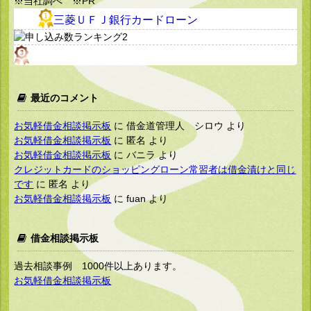
※当社調べ ※PR
三菱ＵＦＪ銀行カードローン
最近のコメント
お気軽借金相談掲示板
に
借金道管理人 シロウ
より
お気軽借金相談掲示板
に
匿名
より
お気軽借金相談掲示板
に
バニラ
より
クレジットカードのショッピングローン常習者は借金漬けと同じ
です
に
匿名
より
お気軽借金相談掲示板
に
fuan
より
借金相談掲示板
過去相談事例 1000件以上あります。
お気軽借金相談掲示板