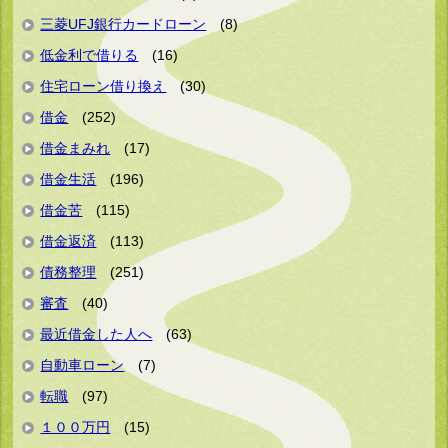
三菱UFJ銀行カードローン
(8)
低金利で借りる
(16)
住宅ローン借り換え
(30)
借金
(252)
借金まみれ
(17)
借金生活
(196)
借金苦
(115)
借金返済
(113)
債務整理
(251)
審査
(40)
最近借金した人へ
(63)
自動車ローン
(7)
転職
(97)
１００万円
(15)