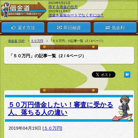
2023年5月21日
得する借金の仕方
2022年11月8日
借金を最短ルートでなくすには？
返す方法
即日融資
低金利
借金道 TOP
５０万円
「５０万円」の記事一覧（2 / 4ページ）
「５０万円」の記事一覧（2 / 4ページ）
５０万円借金したい！審査に受かる
人、落ちる人の違い
2019年04月19日
[
５０万円
]