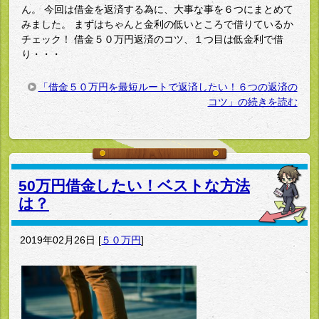
ん。 今回は借金を返済する為に、大事な事を６つにまとめて
みました。 まずはちゃんと金利の低いところで借りているか
チェック！ 借金５０万円返済のコツ、１つ目は低金利で借
り・・・
「借金５０万円を最短ルートで返済したい！６つの返済の
コツ」の続きを読む
50万円借金したい！ベストな方法
は？
2019年02月26日
[
５０万円
]