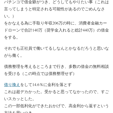
パチンコで
借金癖がつき
、どうしてもやりたい事（これは
言ってしまうと特定される可能性があるのでごめんなさ
い。）
をかなえる為に
手取り年収206万の時に、消費者金融カー
ドローンで合計140万（奨学金入れると総計440万）
の
借金
をする。
それでも正社員で働いてるし
なんとかなるだろう
と思いな
がら働く。
債務整理を考えるところまで行き、
多数の借金の無料相談
を受ける
（この時点では債務整理せず）
借り換え
をして
14.6％に金利を落とす
これは超デカかった。受かると思ってなかったので、すご
いスカッとした。
この一部低利化ができたおかげで、高金利から返すという
方法を思いつき、