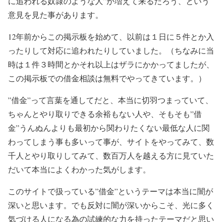
に追われる奴隷のような人”が増えて来るだろう、という
意見を見た事があります。
12年前からこの掲示板を始めて、以前は１日に５件とか入
ったりして対応に追われたりしていました。（ちなみに当
時は１件３時間とかそれ以上はザラにかかってましたが、
この掲示板での借金相談は無料でやってきています。）
”借金”って言葉を通してだと、本当に切羽つまっていて、
ちゃんとやり取りできる余裕もない人や、そもそも”借
金”うんぬんよりも最初から関わりたくない最低な人に関
わってしまう事も多いって事が、サイトをやってみて、数
千人とやり取りしてみて、数百万人を越える方に見ていた
だいて本当によくわかった気がします。
このサイトで扱っている”借金”というテーマは本当に闇が
深いと思います。でも反対に闇が深いからこそ、光に多く
気づける人になる為の試練的な力を持ったテーマだと思い