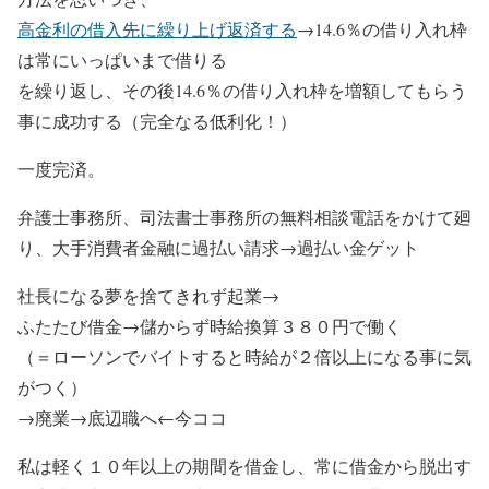
高金利の借入先に繰り上げ返済する
→14.6％の借り入れ枠
は常にいっぱいまで借りる
を繰り返し、その後14.6％の借り入れ枠を増額してもらう
事に成功する（完全なる低利化！）
一度完済。
弁護士事務所、司法書士事務所の無料相談電話をかけて廻
り、大手消費者金融に過払い請求→過払い金ゲット
社長になる夢を捨てきれず起業→
ふたたび借金→儲からず
時給換算３８０円
で働く
（＝ローソンでバイトすると時給が２倍以上になる事に気
がつく）
→廃業→底辺職へ
←今ココ
私は軽く１０年以上の期間を借金し、常に借金から脱出す