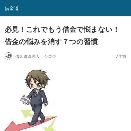
借金道
必見！これでもう借金で悩まない！
借金の悩みを消す７つの習慣
借金道管理人 シロウ
7年前