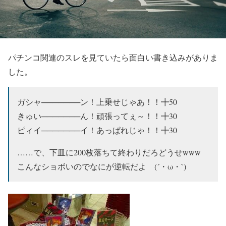
パチンコ関連のスレを見ていたら面白い書き込みがありま
した。
ガシャ───────ン！上乗せじゃあ！！╋50
きゅい───────ん！頑張ってぇ～！！╋30
ピィイ───────イ！あっぱれじゃ！！╋30
……で、下皿に200枚落ちて終わりだろどうせwww
こんなショボいのでなにが逆転だよ (´・ω・`)