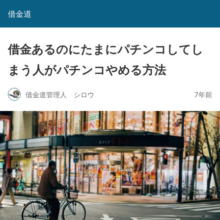
借金道
借金あるのにたまにパチンコしてし
まう人がパチンコやめる方法
借金道管理人 シロウ
7年前